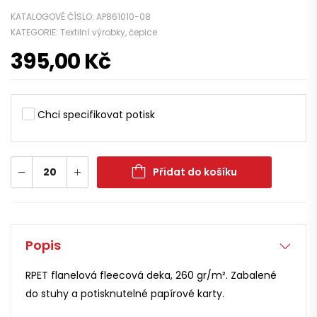
KATALOGOVÉ ČÍSLO:
AP861010-08
KATEGORIE:
Textilní výrobky, čepice
395,00
Kč
Chci specifikovat potisk
Přidat do košíku
Popis
RPET flanelová fleecová deka, 260 gr/m². Zabalené
do stuhy a potisknutelné papírové karty.