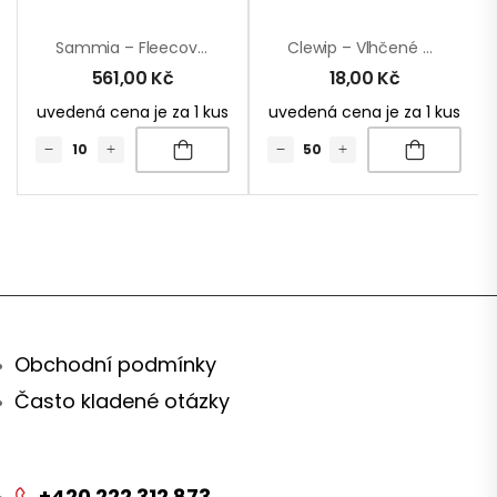
Sammia – Fleecová Deka Z Korálu
Clewip – Vlhčené Ubrousky
561,00
Kč
18,00
Kč
uvedená cena je za 1 kus
uvedená cena je za 1 kus
Obchodní podmínky
Často kladené otázky
+420 222 312 873