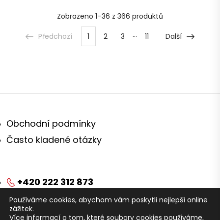
Zobrazeno
1–36 z 366
produktů
…
Předchozí
1
2
3
11
Další
Obchodní podmínky
Často kladené otázky
+420 222 312 873
Používáme cookies, abychom vám poskytli nejlepší online
obchod@arei.cz
zážitek.
Více informací o tom, které soubory cookies používáme,