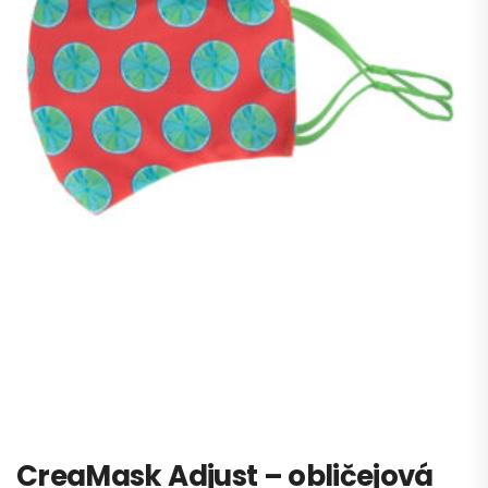
CreaMask Adjust – obličejová