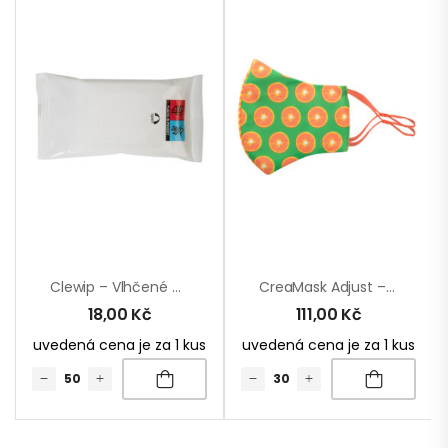
Clewip – Vlhčené Ubrousky
CreaMask Adjust – Obličejová Maska Na Zakázku
18,00
Kč
111,00
Kč
uvedená cena je za 1 kus
uvedená cena je za 1 kus