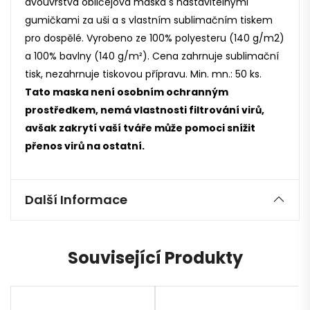
dvouvrstvá obličejová maska s nastavitelnými
gumičkami za uši a s vlastním sublimačním tiskem
pro dospělé. Vyrobeno ze 100% polyesteru (140 g/m2)
a 100% bavlny (140 g/m²). Cena zahrnuje sublimační
tisk, nezahrnuje tiskovou přípravu. Min. mn.: 50 ks.
Tato maska není osobním ochranným
prostředkem, nemá vlastnosti filtrování virů,
avšak zakrytí vaší tváře může pomoci snížit
přenos virů na ostatní.
Další Informace
Související Produkty