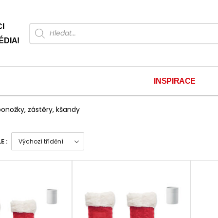
I
ÉDIA!
INSPIRACE
onožky, zástěry, kšandy
E :