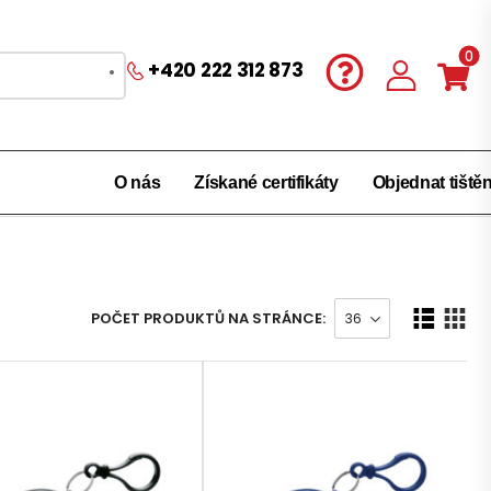
0
+420 222 312 873
O nás
Získané certifikáty
Objednat tiště
POČET PRODUKTŮ NA STRÁNCE: