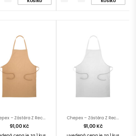
KOŠÍKU
KOŠÍKU
Chepex – Zástěra Z Recyklované Bavlny
Chepex – Zástěra Z Recyklované Bavlny
91,00
Kč
91,00
Kč
dená cena je za 1 kus
uvedená cena je za 1 kus