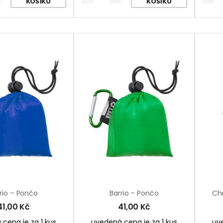
KOŠÍKU
KOŠÍKU
rio – Pončo
Barrio – Pončo
41,00
Kč
41,00
Kč
cena je za 1 kus
uvedená cena je za 1 kus
uve