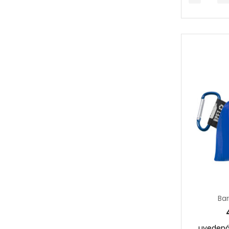
Bar
uvedená 