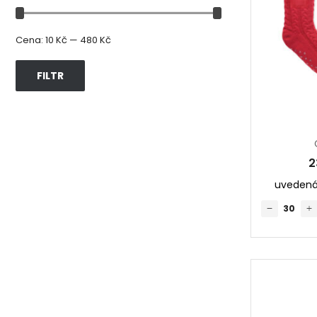
Cena:
10 Kč
—
480 Kč
FILTR
2
uvedená 