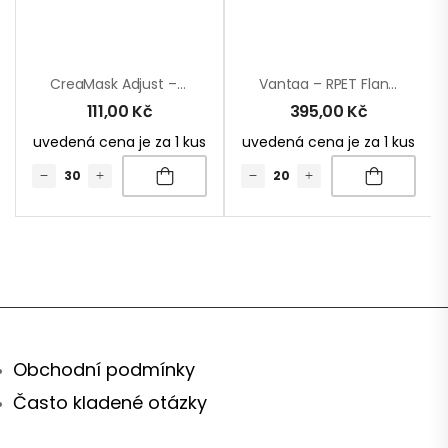
CreaMask Adjust – Obličejová Maska Na Zakázku
Vantaa – RPET Flanelová Deka
111,00
Kč
395,00
Kč
uvedená cena je za 1 kus
uvedená cena je za 1 kus
Obchodní podmínky
Často kladené otázky