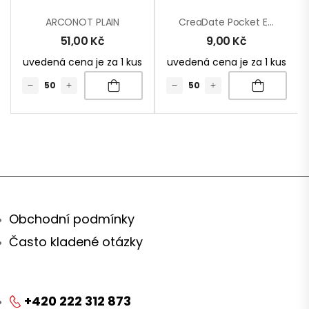
ARCONOT PLAIN
CreaDate Pocket Eco – Kapesní Kalendář Na Zakázku
51,00
Kč
9,00
Kč
uvedená cena je za 1 kus
uvedená cena je za 1 kus
Obchodní podmínky
Často kladené otázky
+420 222 312 873