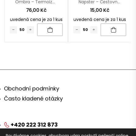
Ombra – Termoizolační Fólie Na Okno Auta
Napster – Cestovní Sada
76,00
Kč
15,00
Kč
uvedená cena je za 1 kus
uvedená cena je za 1 kus
Obchodní podmínky
Často kladené otázky
+420 222 312 873
Používáme cookies, abychom vám poskytli nejlepší online