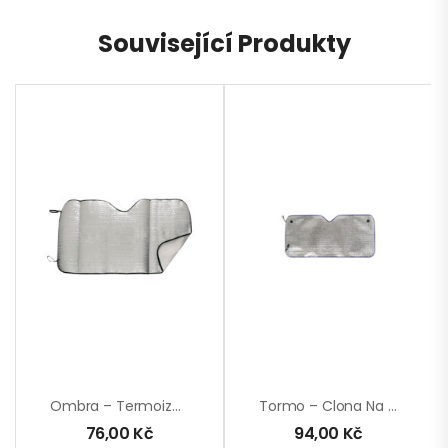
Související Produkty
Ombra – Termoizolační Fólie Na Okno Auta
Tormo – Clona Na Přední Sklo
76,00
Kč
94,00
Kč