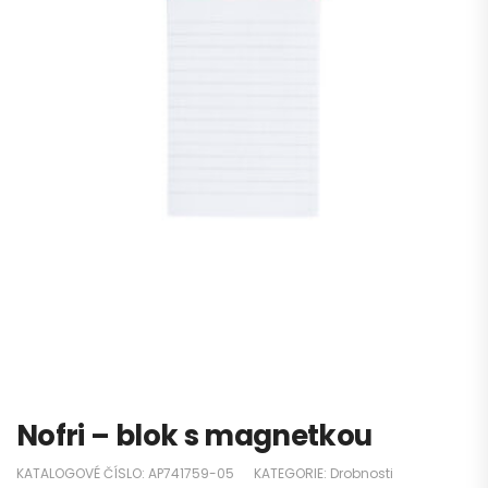
Nofri – blok s magnetkou
KATALOGOVÉ ČÍSLO:
AP741759-05
KATEGORIE:
Drobnosti