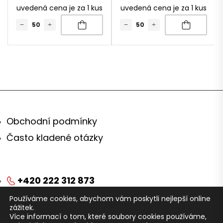
uvedená cena je za 1 kus
uvedená cena je za 1 kus
Obchodní podmínky
Často kladené otázky
+420 222 312 873
Používáme cookies, abychom vám poskytli nejlepší online
obchod@arei.cz
zážitek.
Více informací o tom, které soubory cookies používáme,