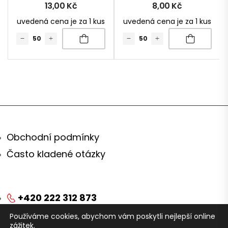
13,00
Kč
8,00
Kč
uvedená cena je za 1 kus
uvedená cena je za 1 kus
Obchodní podmínky
Často kladené otázky
+420 222 312 873
Používáme cookies, abychom vám poskytli nejlepší online
obchod@arei.cz
zážitek.