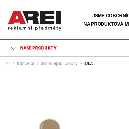
JSME ODBORNÍC
NA PRODUKTOVÁ M
NAŠE PRODUKTY
Kancelář
Samolepící bločky
IDEA