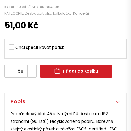
KATALOGOVÉ ČÍSLO:
AR1804-06
KATEGORIE:
Desky, portfolia, kalkulačky
,
Kancelář
51,00
Kč
Chci specifikovat potisk
Přidat do košíku
Popis
Poznámkový blok A5 s tvrdými PU deskami a 192
stranami (96 listů) recyklovaného papíru. Barevně
stejný elastický pásek a záložka. FSC®-certified | FSC