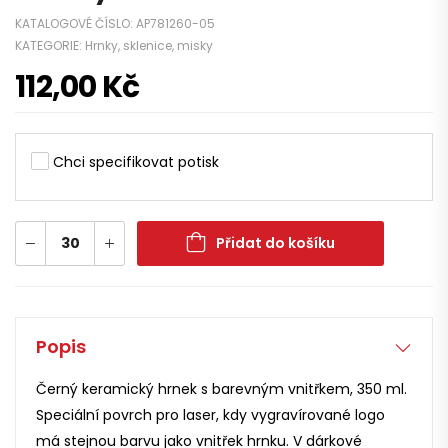
KATALOGOVÉ ČÍSLO:
AP781260-05
KATEGORIE:
Hrnky, sklenice, misky
112,00
Kč
Chci specifikovat potisk
Přidat do košíku
Popis
Černý keramický hrnek s barevným vnitřkem, 350 ml.
Speciální povrch pro laser, kdy vygravírované logo
má stejnou barvu jako vnitřek hrnku. V dárkové