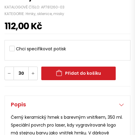
KATALOGOVÉ ČÍSLO:
AP781260-03
KATEGORIE:
Hrnky, sklenice, misky
112,00
Kč
Chci specifikovat potisk
Přidat do košíku
Popis
Černý keramický hrnek s barevným vnitřkem, 350 ml.
Speciální povrch pro laser, kdy vygravírované logo
má stejnou barvu jako vnitřek hrnku. V dárkové