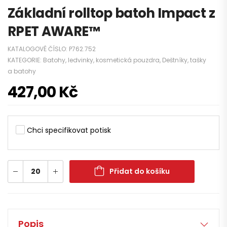
Základní rolltop batoh Impact z
RPET AWARE™
KATALOGOVÉ ČÍSLO:
P762.752
KATEGORIE:
Batohy, ledvinky, kosmetická pouzdra
,
Deštníky, tašky
a batohy
427,00
Kč
Chci specifikovat potisk
Přidat do košíku
Popis