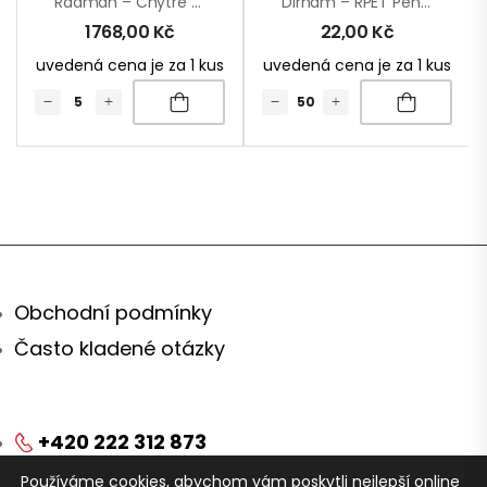
Radman – Chytré Hodinky
Dirham – RPET Peněženka
1768,00
Kč
22,00
Kč
uvedená cena je za 1 kus
uvedená cena je za 1 kus
Obchodní podmínky
Často kladené otázky
+420 222 312 873
Používáme cookies, abychom vám poskytli nejlepší online