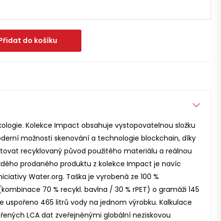
Přidat do košíku
kologie. Kolekce Impact obsahuje vystopovatelnou složku
derní možnosti skenování a technologie blockchain, díky
ntovat recyklovaný původ použitého materiálu a reálnou
aždého prodaného produktu z kolekce Impact je navíc
iciativy Water.org. Taška je vyrobená ze 100 %
kombinace 70 % recykl. bavlna / 30 % rPET) o gramáži 145
je uspořeno 465 litrů vody na jednom výrobku. Kalkulace
ěřených LCA dat zveřejněnými globální neziskovou