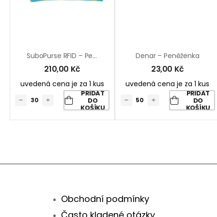
SuboPurse RFID – Peněženka RPET Na Zakázku
Denar – Peněženka
210,00
Kč
23,00
Kč
uvedená cena je za 1 kus
uvedená cena je za 1 kus
PŘIDAT
PŘIDAT
DO
DO
KOŠÍKU
KOŠÍKU
Obchodní podmínky
Často kladené otázky