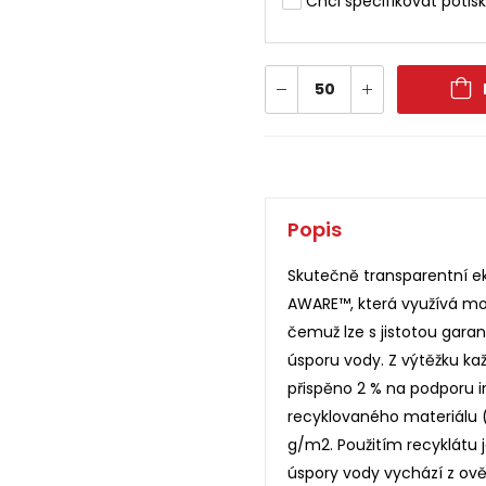
Chci specifikovat potisk
Popis
Skutečně transparentní e
AWARE™, která využívá mo
čemuž lze s jistotou gara
úsporu vody. Z výtěžku k
přispěno 2 % na podporu in
recyklovaného materiálu (
g/m2. Použitím recyklátu 
úspory vody vychází z ov