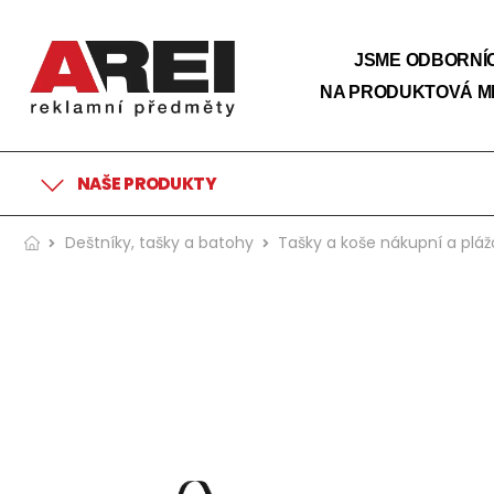
JSME ODBORNÍC
NA PRODUKTOVÁ M
NAŠE PRODUKTY
Deštníky, tašky a batohy
Tašky a koše nákupní a plá