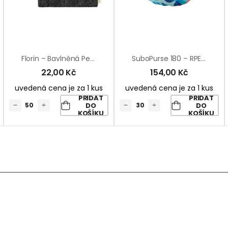
Florin – Bavlněná Peněženka
SuboPurse 180 – RPET Taštička Na Zakázku
22,00
Kč
154,00
Kč
uvedená cena je za 1 kus
uvedená cena je za 1 kus
PŘIDAT
PŘIDAT
DO
DO
KOŠÍKU
KOŠÍKU