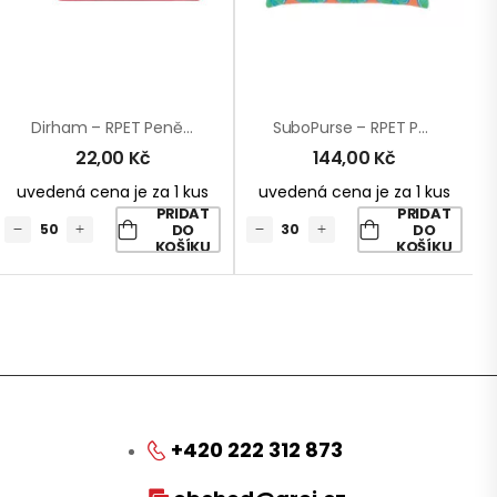
Dirham – RPET Peněženka
SuboPurse – RPET Peněženka Na Zakázku
22,00
Kč
144,00
Kč
uvedená cena je za 1 kus
uvedená cena je za 1 kus
PŘIDAT
PŘIDAT
DO
DO
KOŠÍKU
KOŠÍKU
+420 222 312 873