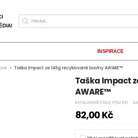
I
ÉDIA!
INSPIRACE
žové
Taška Impact ze 145g recyklované bavlny AWARE™
Taška Impact z
AWARE™
KATALOGOVÉ ČÍSLO:
P762.621
KA
82,00
Kč