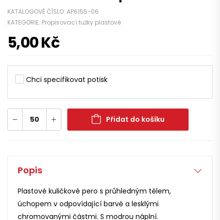
KATALOGOVÉ ČÍSLO:
AP6155-06
KATEGORIE:
Propisovací tužky plastové
5,00
Kč
Chci specifikovat potisk
Přidat do košíku
Popis
Plastové kuličkové pero s průhledným tělem,
úchopem v odpovídající barvě a lesklými
chromovanými částmi. S modrou náplní.