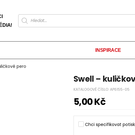
I
ÉDIA!
INSPIRACE
uličkové pero
Swell – kuličko
KATALOGOVÉ ČÍSLO:
AP6155-05
5,00
Kč
Chci specifikovat potisk