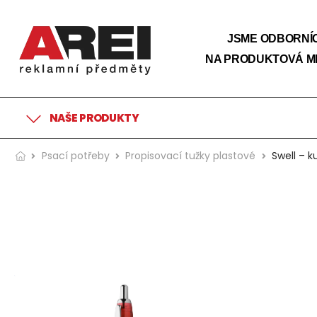
JSME ODBORNÍC
NA PRODUKTOVÁ M
NAŠE PRODUKTY
Psací potřeby
Propisovací tužky plastové
Swell – k