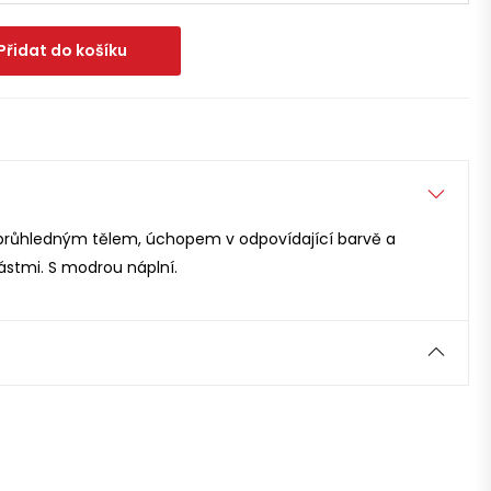
Přidat do košíku
s průhledným tělem, úchopem v odpovídající barvě a
stmi. S modrou náplní.