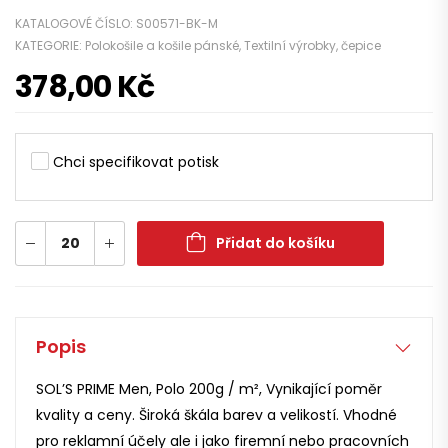
KATALOGOVÉ ČÍSLO:
S00571-BK-M
KATEGORIE:
Polokošile a košile pánské
,
Textilní výrobky, čepice
378,00
Kč
Chci specifikovat potisk
Přidat do košíku
Popis
SOL’S PRIME Men, Polo 200g / m², Vynikající poměr
kvality a ceny. Široká škála barev a velikostí. Vhodné
pro reklamní účely ale i jako firemní nebo pracovních