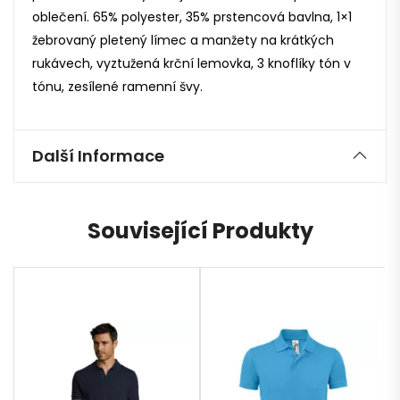
oblečení. 65% polyester, 35% prstencová bavlna, 1×1
žebrovaný pletený límec a manžety na krátkých
rukávech, vyztužená krční lemovka, 3 knoflíky tón v
tónu, zesílené ramenní švy.
Další Informace
Související Produkty