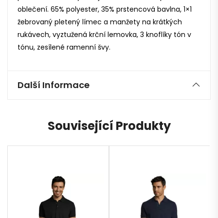
oblečení. 65% polyester, 35% prstencová bavlna, 1×1
žebrovaný pletený límec a manžety na krátkých
rukávech, vyztužená krční lemovka, 3 knoflíky tón v
tónu, zesílené ramenní švy.
Další Informace
Související Produkty