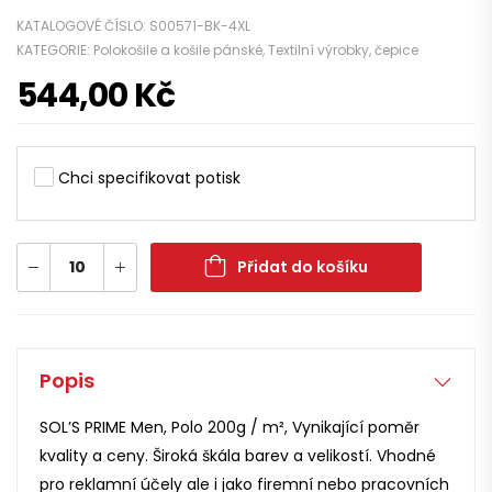
KATALOGOVÉ ČÍSLO:
S00571-BK-4XL
KATEGORIE:
Polokošile a košile pánské
,
Textilní výrobky, čepice
544,00
Kč
Chci specifikovat potisk
Přidat do košíku
Popis
SOL’S PRIME Men, Polo 200g / m², Vynikající poměr
kvality a ceny. Široká škála barev a velikostí. Vhodné
pro reklamní účely ale i jako firemní nebo pracovních