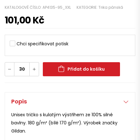
KATALOGOVÉ ČÍSLO:
AP4135-95_XXL
KATEGORIE:
Trika pánská
101,00
Kč
Chci specifikovat potisk
Přidat do košíku
Popis
Unisex tričko s kulatým výstřihem ze 100% silné
bavlny. 180 g/m² (bílé 170 g/m²). Výrobek značky
Gildan.