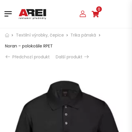
0
Textilní výrobky, čepice
Trika pánská
Noran – polokošile RPET
Předchozí produkt
Další produkt