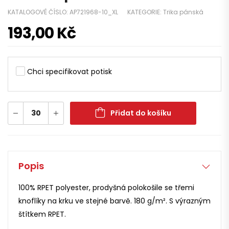
KATALOGOVÉ ČÍSLO:
AP721968-10_XL
KATEGORIE:
Trika pánská
193,00
Kč
Chci specifikovat potisk
Přidat do košíku
Popis
100% RPET polyester, prodyšná polokošile se třemi
knoflíky na krku ve stejné barvě. 180 g/m². S výrazným
štítkem RPET.