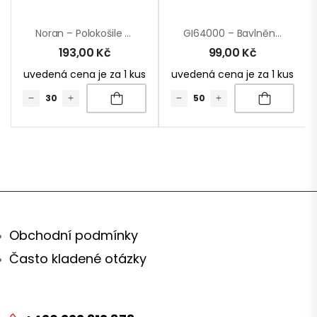
Noran – Polokošile RPET
GI64000 – Bavlněné Tričko Ringspun
193,00
Kč
99,00
Kč
uvedená cena je za 1 kus
uvedená cena je za 1 kus
Obchodní podmínky
Často kladené otázky