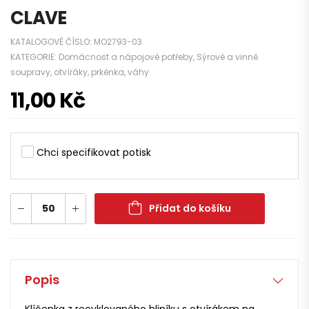
CLAVE
KATALOGOVÉ ČÍSLO:
MO2793-03
KATEGORIE:
Domácnost a nápojové potřeby
,
Sýrové a vinné
soupravy, otvíráky, prkénka, váhy
11,00
Kč
Chci specifikovat potisk
Přidat do košíku
Popis
Klíčenka z recyklovaného hliníku s otvírákem na