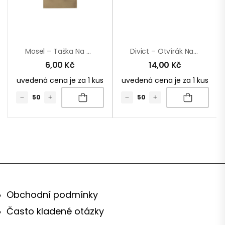
Mosel – Taška Na Víno
Divict – Otvírák Na Láhve S Magnetem
6,00
Kč
14,00
Kč
uvedená cena je za 1 kus
uvedená cena je za 1 kus
Obchodní podmínky
Často kladené otázky