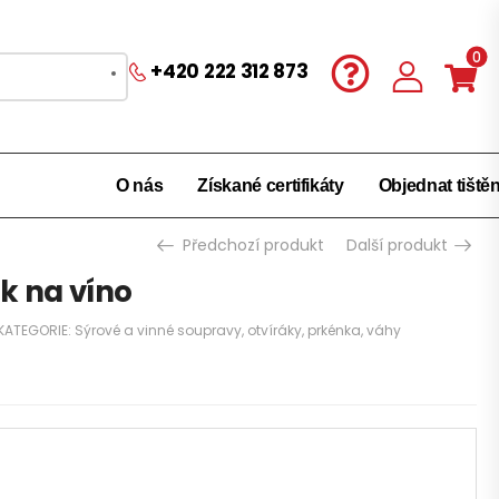
0
+420 222 312 873
O nás
Získané certifikáty
Objednat tiště
Předchozí produkt
Další produkt
k na víno
KATEGORIE:
Sýrové a vinné soupravy, otvíráky, prkénka, váhy