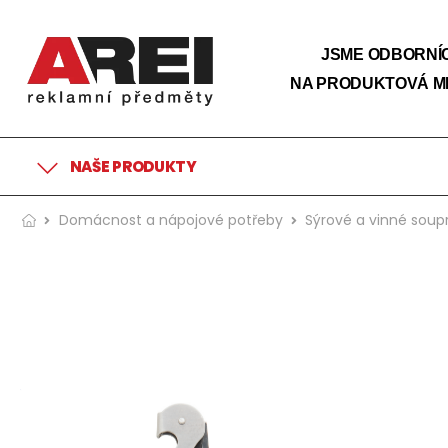
JSME ODBORNÍC
NA PRODUKTOVÁ M
NAŠE PRODUKTY
Domácnost a nápojové potřeby
Sýrové a vinné soupr