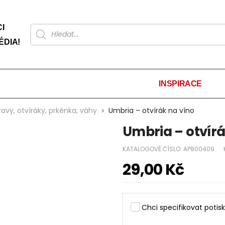
I
ÉDIA!
INSPIRACE
avy, otvíráky, prkénka, váhy
Umbria – otvírák na víno
Umbria – otvírá
KATALOGOVÉ ČÍSLO:
AP800409
29,00
Kč
Chci specifikovat potisk