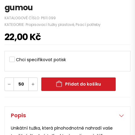
gumou
KATALOGOVÉ ČÍSLO:
P611.099
KATEGORIE:
Propisovací tužky plastové
,
Psací potřeby
22,00
Kč
Chci specifikovat potisk
Přidat do košíku
Popis
Unikátní tužka, která plnohodnotně nahradí vaše