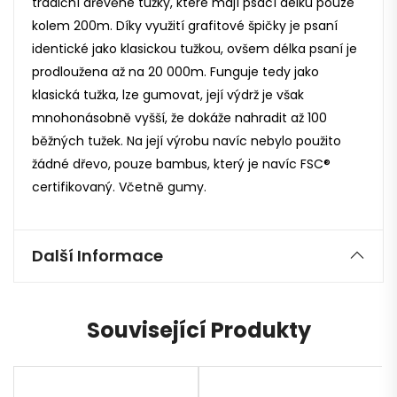
tradiční dřevěné tužky, které mají psací délku pouze
kolem 200m. Díky využití grafitové špičky je psaní
identické jako klasickou tužkou, ovšem délka psaní je
prodloužena až na 20 000m. Funguje tedy jako
klasická tužka, lze gumovat, její výdrž je však
mnohonásobně vyšší, že dokáže nahradit až 100
běžných tužek. Na její výrobu navíc nebylo použito
žádné dřevo, pouze bambus, který je navíc FSC®
certifikovaný. Včetně gumy.
Další Informace
Související Produkty