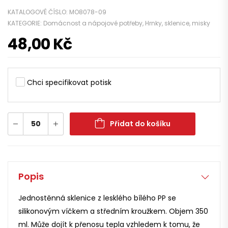
KATALOGOVÉ ČÍSLO:
MO8078-09
KATEGORIE:
Domácnost a nápojové potřeby
,
Hrnky, sklenice, misky
48,00
Kč
Chci specifikovat potisk
Přidat do košíku
Popis
Jednostěnná sklenice z lesklého bílého PP se
silikonovým víčkem a středním kroužkem. Objem 350
ml. Může dojít k přenosu tepla vzhledem k tomu, že