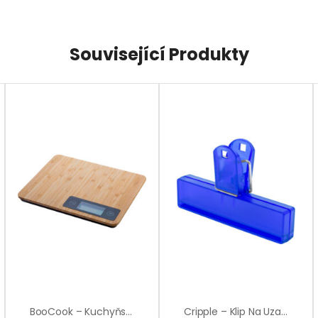
Související Produkty
BooCook – Kuchyňská Váha
Cripple – Klip Na Uzavření Obalu