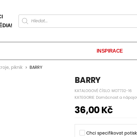
I
ÉDIA!
INSPIRACE
roje, piknik
BARRY
BARRY
KATALOGOVÉ ČÍSLO:
MO7732-16
KATEGORIE:
Domácnost a nápojov
36,00
Kč
Chci specifikovat potisk