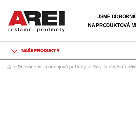
JSME ODBORNÍC
NA PRODUKTOVÁ M
NAŠE PRODUKTY
Domácnost a nápojové potřeby
Grily, kuchyňské příst