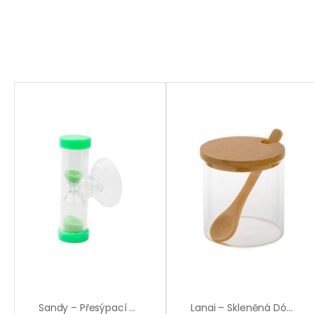
Sandy – Přesýpací Hodiny
Lanai – Skleněná Dóza Na Koření