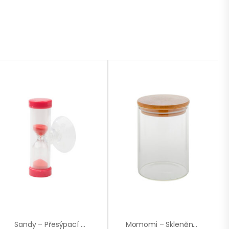
Sandy – Přesýpací Hodiny
Momomi – Skleněná Dóza