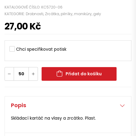
KATALOGOVÉ ČÍSLO:
KC5720-06
KATEGORIE:
Drobnosti
,
Zrcátka, pilníky, manikúry, gely
27,00
Kč
Chci specifikovat potisk
Přidat do košíku
Popis
Skládací kartáč na vlasy a zrcátko. Plast.