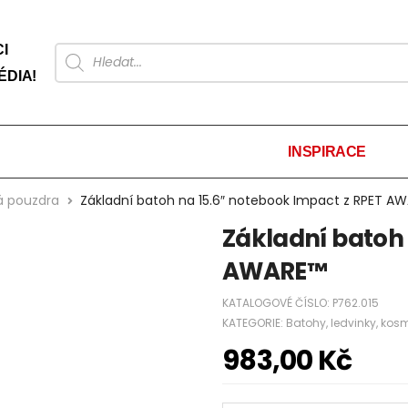
I
ÉDIA!
INSPIRACE
ká pouzdra
Základní batoh na 15.6″ notebook Impact z RPET A
Základní batoh 
AWARE™
KATALOGOVÉ ČÍSLO:
P762.015
KATEGORIE:
Batohy, ledvinky, ko
983,00
Kč