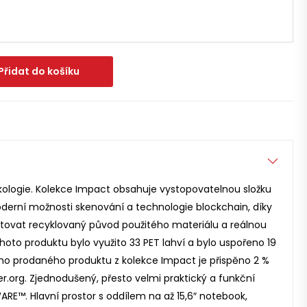
Přidat do košíku
kologie. Kolekce Impact obsahuje vystopovatelnou složku
derní možnosti skenování a technologie blockchain, díky
ntovat recyklovaný původ použitého materiálu a reálnou
hoto produktu bylo využito 33 PET lahví a bylo uspořeno 19
dého prodaného produktu z kolekce Impact je přispěno 2 %
r.org. Zjednodušený, přesto velmi praktický a funkční
RE™. Hlavní prostor s oddílem na až 15,6″ notebook,