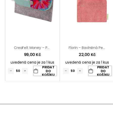
CreaFelt Money – Peněženka Na Zakázku
Florin – Bavlněná Peněženka
99,00
Kč
22,00
Kč
uvedená cena je za 1 kus
uvedená cena je za 1 kus
PŘIDAT
PŘIDAT
DO
DO
KOŠÍKU
KOŠÍKU