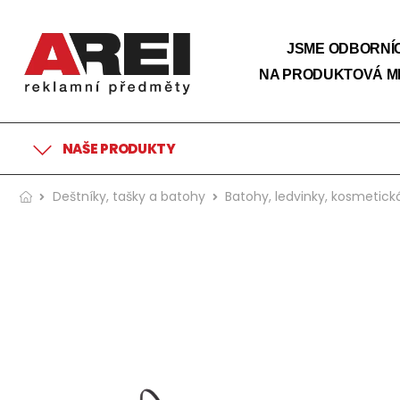
JSME ODBORNÍC
NA PRODUKTOVÁ M
NAŠE PRODUKTY
Deštníky, tašky a batohy
Batohy, ledvinky, kosmetic