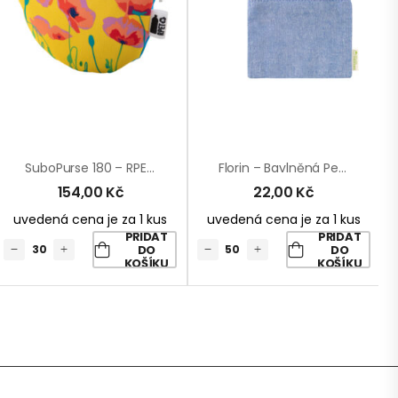
SuboPurse 180 – RPET Taštička Na Zakázku
Florin – Bavlněná Peněženka
154,00
Kč
22,00
Kč
uvedená cena je za 1 kus
uvedená cena je za 1 kus
PŘIDAT
PŘIDAT
DO
DO
KOŠÍKU
KOŠÍKU