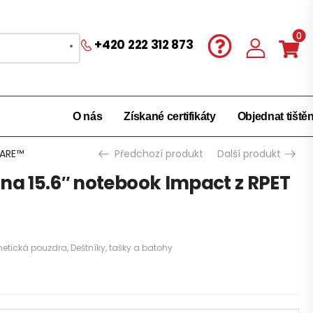
0
+420 222 312 873
O nás
Získané certifikáty
Objednat tiště
WARE™
Předchozí produkt
Další produkt
na 15.6″ notebook Impact z RPET
smetická pouzdra
,
Deštníky, tašky a batohy