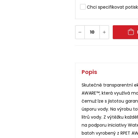
Chci specifikovat potisk
Popis
Skutečně transparentní e
AWARE™, která využívá mo
čemuž lze s jistotou gara
úsporu vody. Na výrobu to
litrů vody. Z výtěžku kaž
na podporu iniciativy Wate
batoh vyrobený z RPET AWA