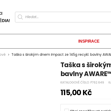
I
ÉDIA!
INSPIRACE
žové
Taška s širokým dnem Impact ze 145g recykl. bavlny AW
Taška s široký
bavlny AWARE
KATALOGOVÉ ČÍSLO:
P762.649
K
115,00
Kč