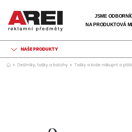
JSME ODBORNÍC
NA PRODUKTOVÁ M
NAŠE PRODUKTY
Deštníky, tašky a batohy
Tašky a koše nákupní a plá