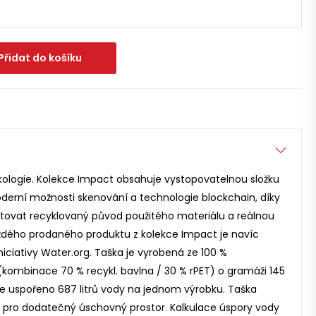
Přidat do košíku
kologie. Kolekce Impact obsahuje vystopovatelnou složku
derní možnosti skenování a technologie blockchain, díky
ntovat recyklovaný původ použitého materiálu a reálnou
aždého prodaného produktu z kolekce Impact je navíc
iciativy Water.org. Taška je vyrobená ze 100 %
kombinace 70 % recykl. bavlna / 30 % rPET) o gramáži 145
je uspořeno 687 litrů vody na jednom výrobku. Taška
 pro dodatečný úschovný prostor. Kalkulace úspory vody