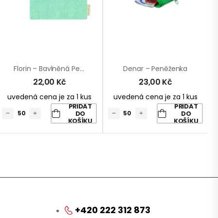
Florin – Bavlněná Peněženka
Denar – Peněženka
22,00
Kč
23,00
Kč
uvedená cena je za 1 kus
uvedená cena je za 1 kus
PŘIDAT
PŘIDAT
DO
DO
KOŠÍKU
KOŠÍKU
+420 222 312 873