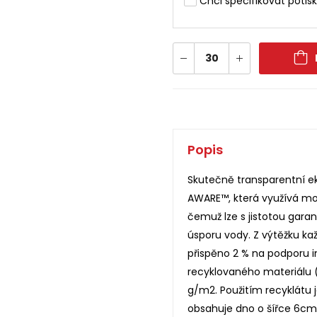
Chci specifikovat potisk
Popis
Skutečně transparentní e
AWARE™, která využívá mo
čemuž lze s jistotou gara
úsporu vody. Z výtěžku k
přispěno 2 % na podporu in
recyklovaného materiálu (
g/m2. Použitím recyklátu 
obsahuje dno o šířce 6cm