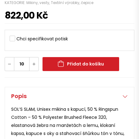
KATEGORIE:
Mikiny, vesty
,
Textilní výrobky, čepice
822,00
Kč
Chci specifikovat potisk
Přidat do košíku
Popis
SOL’S SLAM, Unisex mikina s kapucí, 50 % Ringspun
Cotton – 50 % Polyester Brushed Fleece 320,
elastanová žebra na manžetách a lemu, klokaní
kapsa, kapuce s oky a stahovací šňůrkou tón v tónu,