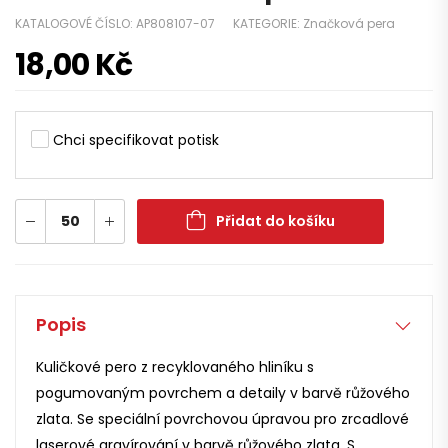
KATALOGOVÉ ČÍSLO:
AP808107-07
KATEGORIE:
Značková pera
18,00
Kč
Chci specifikovat potisk
Přidat do košíku
Popis
Kuličkové pero z recyklovaného hliníku s
pogumovaným povrchem a detaily v barvě růžového
zlata. Se speciální povrchovou úpravou pro zrcadlové
laserové gravírování v barvě růžového zlata. S