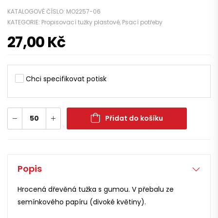
KATALOGOVÉ ČÍSLO:
MO2257-06
KATEGORIE:
Propisovací tužky plastové
,
Psací potřeby
27,00
Kč
Chci specifikovat potisk
Přidat do košíku
Popis
Hrocená dřevěná tužka s gumou. V přebalu ze
semínkového papíru (divoké květiny).