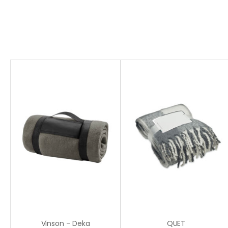
Vinson – Deka
QUET