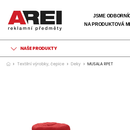
JSME ODBORNÍC
NA PRODUKTOVÁ M
NAŠE PRODUKTY
Textilní výrobky, čepice
Deky
MUSALA RPET