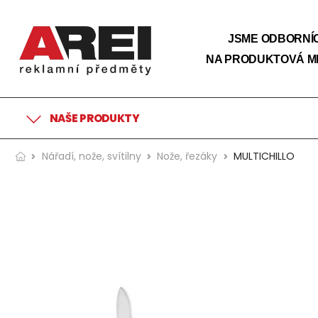
JSME ODBORNÍC
NA PRODUKTOVÁ M
NAŠE PRODUKTY
Nářadí, nože, svítilny
Nože, řezáky
MULTICHILLO