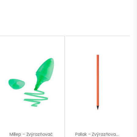
Millep – Zvýrazňovač
Pollak – Zvýrazňovací Tužka