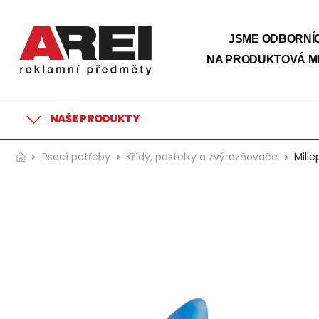
JSME ODBORNÍC
NA PRODUKTOVÁ M
NAŠE PRODUKTY
Psací potřeby
Křídy, pastelky a zvýrazňovače
Mill