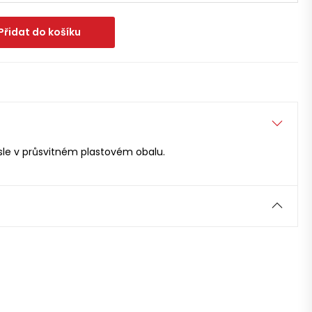
Přidat do košíku
sle v průsvitném plastovém obalu.