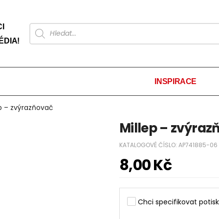
I
ÉDIA!
INSPIRACE
ep – zvýrazňovač
Millep – zvýraz
KATALOGOVÉ ČÍSLO:
AP741885-06
8,00
Kč
Chci specifikovat potisk