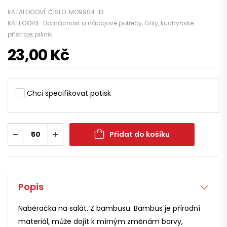
KATALOGOVÉ ČÍSLO:
MO9904-13
KATEGORIE:
Domácnost a nápojové potřeby
,
Grily, kuchyňské
přístroje, piknik
23,00
Kč
Chci specifikovat potisk
Přidat do košíku
Popis
Naběračka na salát. Z bambusu. Bambus je přírodní
materiál, může dojít k mírným změnám barvy,