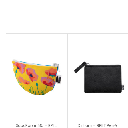
SuboPurse 180 – RPET Taštička Na Zakázku
Dirham – RPET Peněženka