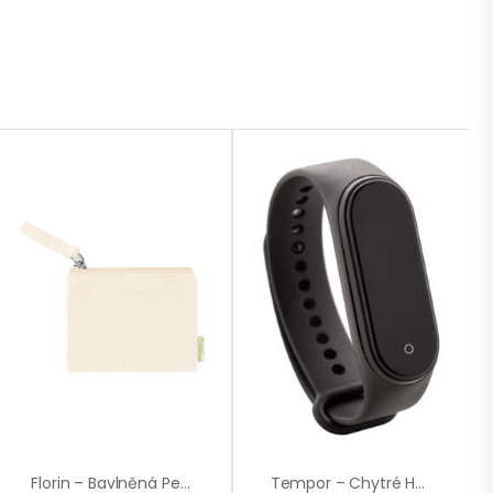
Florin – Bavlněná Peněženka
Tempor – Chytré Hodinky S Teploměrem