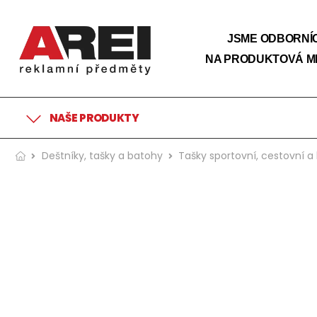
JSME ODBORNÍC
NA PRODUKTOVÁ M
NAŠE PRODUKTY
Deštníky, tašky a batohy
Tašky sportovní, cestovní a 