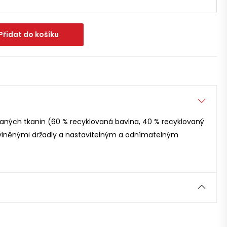
Přidat do košíku
vaných tkanin (60 % recyklovaná bavlna, 40 % recyklovaný
avlněnými držadly a nastavitelným a odnímatelným