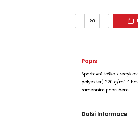
Popis
Sportovní taška z recyklo
polyester) 320 g/m². S b
ramenním popruhem.
Další Informace