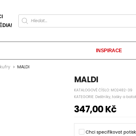
I
ÉDIA!
INSPIRACE
kufry
MALDI
MALDI
KATALOGOVÉ ČÍSLO:
MO2482-39
KATEGORIE:
Deštníky, tašky a bato
347,00
Kč
Chci specifikovat potisk