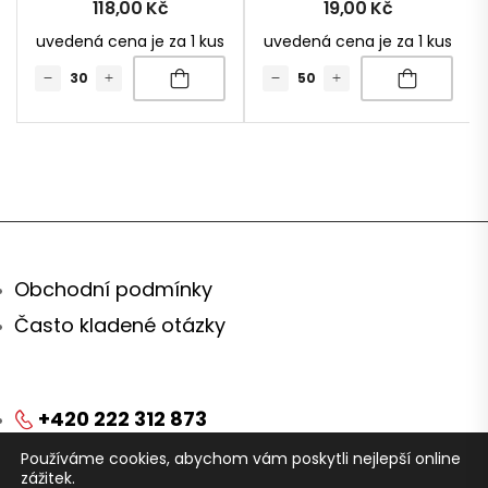
118,00
Kč
19,00
Kč
uvedená cena je za 1 kus
uvedená cena je za 1 kus
Obchodní podmínky
Často kladené otázky
+420 222 312 873
Používáme cookies, abychom vám poskytli nejlepší online
obchod@arei.cz
zážitek.