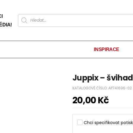
I
ÉDIA!
INSPIRACE
Juppix – švihad
KATALOGOVÉ ČÍSLO:
AP741696-02
20,00
Kč
Chci specifikovat potisk