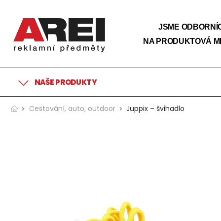
JSME ODBORNÍC
NA PRODUKTOVÁ M
NAŠE PRODUKTY
Cestování, auto, outdoor
Juppix – švihadlo