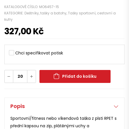
KATALOGOVÉ ČÍSLO:
MO6457-15
KATEGORIE:
Deštníky, tašky a batohy
,
Tašky sportovní, cestovní a
kufry
327,00
Kč
Chci specifikovat potisk
Přidat do košíku
Popis
Sportovní/fitness nebo víkendová taška z plsti RPET s
přední kapsou na zip, plátěnými uchy a