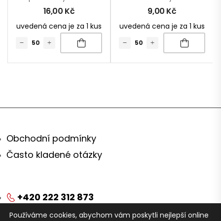
16,00
Kč
9,00
Kč
uvedená cena je za 1 kus
uvedená cena je za 1 kus
Obchodní podmínky
Často kladené otázky
+420 222 312 873
Používáme cookies, abychom vám poskytli nejlepší online
obchod@arei.cz