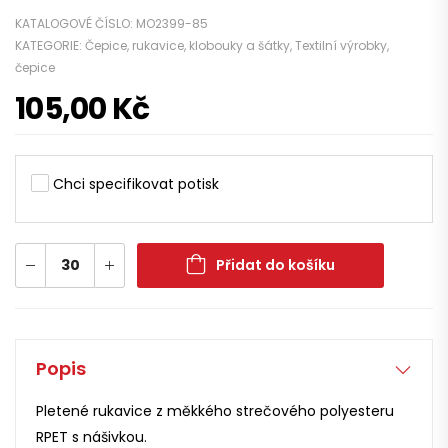
KATALOGOVÉ ČÍSLO:
MO2399-85
KATEGORIE:
Čepice, rukavice, klobouky a šátky
,
Textilní výrobky,
čepice
105,00
Kč
Chci specifikovat potisk
Přidat do košíku
Popis
Pletené rukavice z měkkého strečového polyesteru
RPET s nášivkou.