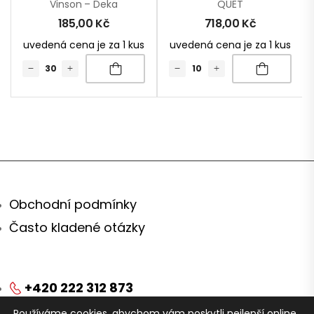
Vinson – Deka
QUET
185,00
Kč
718,00
Kč
uvedená cena je za 1 kus
uvedená cena je za 1 kus
Obchodní podmínky
Často kladené otázky
+420 222 312 873
Používáme cookies, abychom vám poskytli nejlepší online