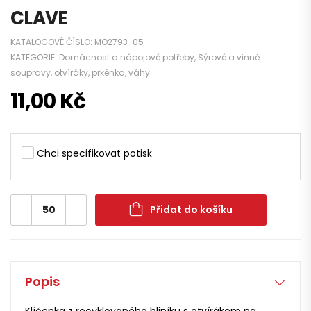
CLAVE
KATALOGOVÉ ČÍSLO:
MO2793-05
KATEGORIE:
Domácnost a nápojové potřeby
,
Sýrové a vinné
soupravy, otvíráky, prkénka, váhy
11,00
Kč
Chci specifikovat potisk
Přidat do košíku
Popis
Klíčenka z recyklovaného hliníku s otvírákem na