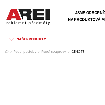
JSME ODBORNÍC
NA PRODUKTOVÁ M
NAŠE PRODUKTY
Psací potřeby
Psací soupravy
CENOTE