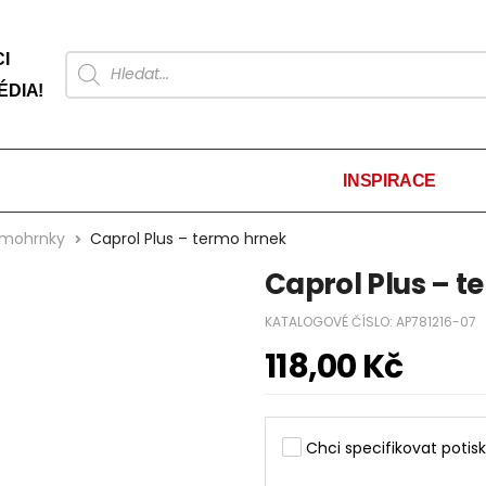
I
ÉDIA!
INSPIRACE
ermohrnky
Caprol Plus – termo hrnek
Caprol Plus – t
KATALOGOVÉ ČÍSLO:
AP781216-07
118,00
Kč
Chci specifikovat potisk