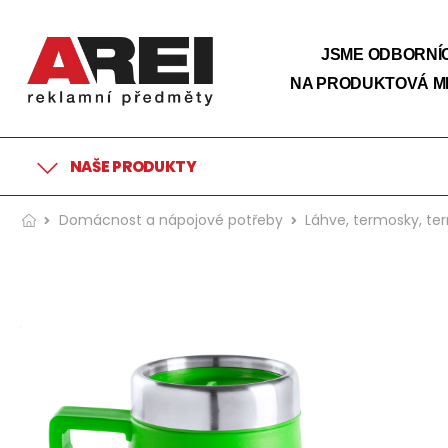
JSME ODBORNÍC
NA PRODUKTOVÁ M
NAŠE PRODUKTY
Domácnost a nápojové potřeby
Láhve, termosky, t