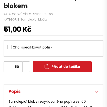
blokem
KATALOGOVÉ ČÍSLO:
AP800665-00
KATEGORIE:
Samolepící bločky
51,00
Kč
Chci specifikovat potisk
Přidat do košíku
Popis
Samolepicí blok z recyklovaného papíru se 100