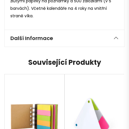
žlutými papírky na poznámky a 500 záložkami (v 5
barvách). Včetně kalendáře na 4 roky na vnitřní
straně víka.
Další Informace
Související Produkty