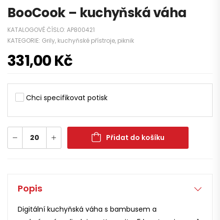
BooCook – kuchyňská váha
KATALOGOVÉ ČÍSLO:
AP800421
KATEGORIE:
Grily, kuchyňské přístroje, piknik
331,00
Kč
Chci specifikovat potisk
Přidat do košíku
Popis
Digitální kuchyňská váha s bambusem a