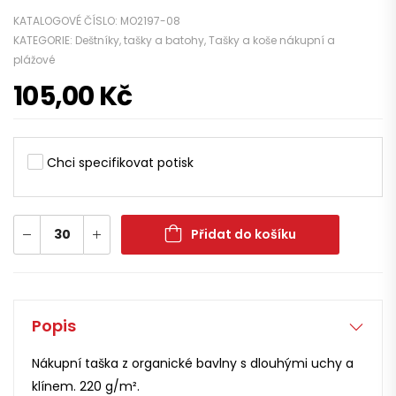
KATALOGOVÉ ČÍSLO:
MO2197-08
KATEGORIE:
Deštníky, tašky a batohy
,
Tašky a koše nákupní a
plážové
105,00
Kč
Chci specifikovat potisk
Přidat do košíku
Popis
Nákupní taška z organické bavlny s dlouhými uchy a
klínem. 220 g/m².