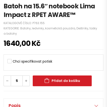
Batoh na 15.6″ notebook Lima
Impact z RPET AWARE™
KATALOGOVÉ ČÍSLO:
P763.155
KATEGORIE:
Batohy, ledvinky, kosmetická pouzdra
,
Deštníky, tašky
a batohy
1640,00
Kč
Chci specifikovat potisk
Přidat do košíku
Popis