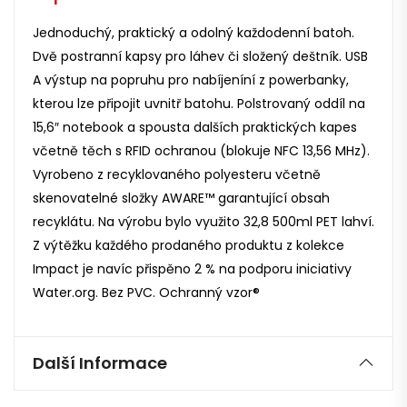
Jednoduchý, praktický a odolný každodenní batoh.
Dvě postranní kapsy pro láhev či složený deštník. USB
A výstup na popruhu pro nabíjeníní z powerbanky,
kterou lze připojit uvnitř batohu. Polstrovaný oddíl na
15,6″ notebook a spousta dalších praktických kapes
včetně těch s RFID ochranou (blokuje NFC 13,56 MHz).
Vyrobeno z recyklovaného polyesteru včetně
skenovatelné složky AWARE™ garantující obsah
recyklátu. Na výrobu bylo využito 32,8 500ml PET lahví.
Z výtěžku každého prodaného produktu z kolekce
Impact je navíc přispěno 2 % na podporu iniciativy
Water.org. Bez PVC. Ochranný vzor®
Další Informace